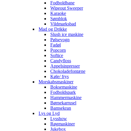
Fodboldbane
Wipeout Sweeper
Karaoke
Sømblok
Vildmarksbad
Mad og Drikke
Slush ice maskine
Pølsevogn
Fadøl
Popcorn
Softice
Candyfloss
Appelsinpresser
Chokoladefontæne
Køle/ frys
Morskabsmaskiner
Boksemaskine
Fodboldspark
Hammermaskine
Børnekarrusel
Bamsekran
Lys og Lyd
Lysshow
Røgmaskiner
Jukebox