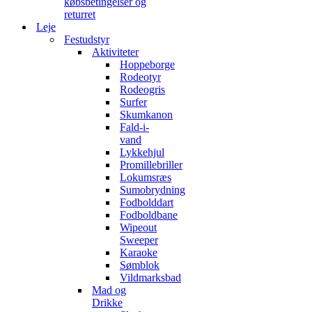
købsbetingelser og
returret
Leje
Festudstyr
Aktiviteter
Hoppeborge
Rodeotyr
Rodeogris
Surfer
Skumkanon
Fald-i-
vand
Lykkehjul
Promillebriller
Lokumsræs
Sumobrydning
Fodbolddart
Fodboldbane
Wipeout
Sweeper
Karaoke
Sømblok
Vildmarksbad
Mad og
Drikke