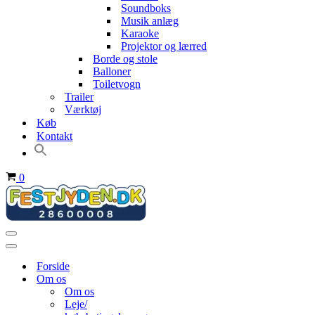
Soundboks
Musik anlæg
Karaoke
Projektor og lærred
Borde og stole
Balloner
Toiletvogn
Trailer
Værktøj
Køb
Kontakt
Indkøbskurv
0
Navigation
menu
Navigation
menu
Forside
Om os
Om os
Leje/