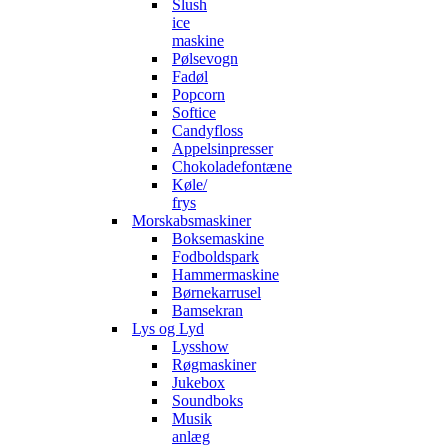
Slush
ice
maskine
Pølsevogn
Fadøl
Popcorn
Softice
Candyfloss
Appelsinpresser
Chokoladefontæne
Køle/
frys
Morskabsmaskiner
Boksemaskine
Fodboldspark
Hammermaskine
Børnekarrusel
Bamsekran
Lys og Lyd
Lysshow
Røgmaskiner
Jukebox
Soundboks
Musik
anlæg