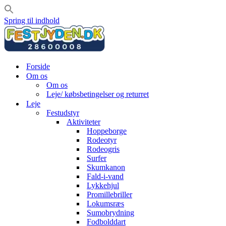
Spring til indhold
Forside
Om os
Om os
Leje/ købsbetingelser og returret
Leje
Festudstyr
Aktiviteter
Hoppeborge
Rodeotyr
Rodeogris
Surfer
Skumkanon
Fald-i-vand
Lykkehjul
Promillebriller
Lokumsræs
Sumobrydning
Fodbolddart