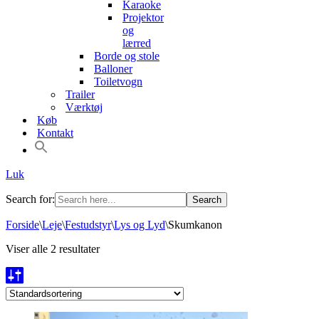
Karaoke
Projektor
og
lærred
Borde og stole
Balloner
Toiletvogn
Trailer
Værktøj
Køb
Kontakt
Luk
Search for:
Forside
\
Leje
\
Festudstyr
\
Lys og Lyd
\
Skumkanon
Viser alle 2 resultater