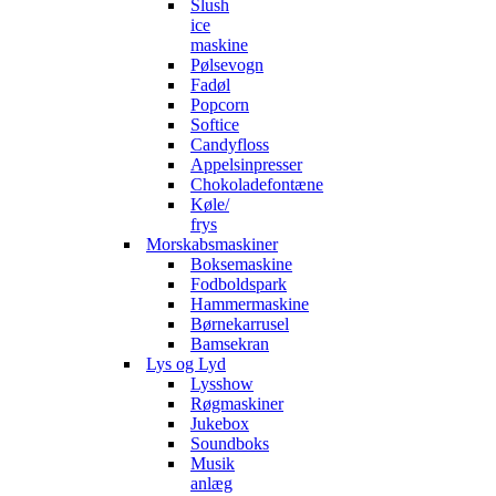
Slush
ice
maskine
Pølsevogn
Fadøl
Popcorn
Softice
Candyfloss
Appelsinpresser
Chokoladefontæne
Køle/
frys
Morskabsmaskiner
Boksemaskine
Fodboldspark
Hammermaskine
Børnekarrusel
Bamsekran
Lys og Lyd
Lysshow
Røgmaskiner
Jukebox
Soundboks
Musik
anlæg