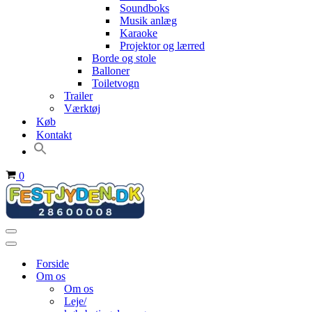
Soundboks
Musik anlæg
Karaoke
Projektor og lærred
Borde og stole
Balloner
Toiletvogn
Trailer
Værktøj
Køb
Kontakt
Indkøbskurv
0
Navigation
menu
Navigation
menu
Forside
Om os
Om os
Leje/