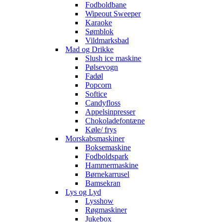
Fodboldbane
Wipeout Sweeper
Karaoke
Sømblok
Vildmarksbad
Mad og Drikke
Slush ice maskine
Pølsevogn
Fadøl
Popcorn
Softice
Candyfloss
Appelsinpresser
Chokoladefontæne
Køle/ frys
Morskabsmaskiner
Boksemaskine
Fodboldspark
Hammermaskine
Børnekarrusel
Bamsekran
Lys og Lyd
Lysshow
Røgmaskiner
Jukebox