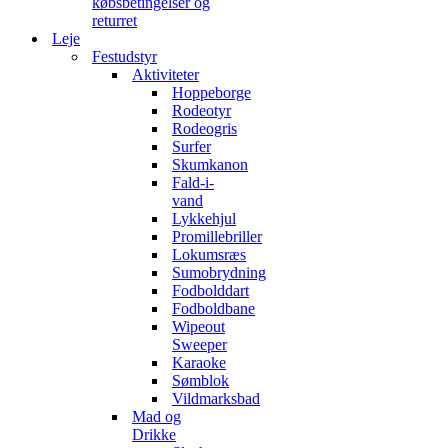
købsbetingelser og
returret
Leje
Festudstyr
Aktiviteter
Hoppeborge
Rodeotyr
Rodeogris
Surfer
Skumkanon
Fald-i-
vand
Lykkehjul
Promillebriller
Lokumsræs
Sumobrydning
Fodbolddart
Fodboldbane
Wipeout
Sweeper
Karaoke
Sømblok
Vildmarksbad
Mad og
Drikke