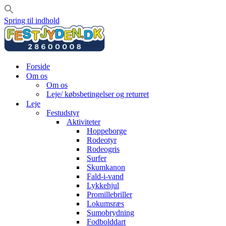
Spring til indhold
Forside
Om os
Om os
Leje/ købsbetingelser og returret
Leje
Festudstyr
Aktiviteter
Hoppeborge
Rodeotyr
Rodeogris
Surfer
Skumkanon
Fald-i-vand
Lykkehjul
Promillebriller
Lokumsræs
Sumobrydning
Fodbolddart