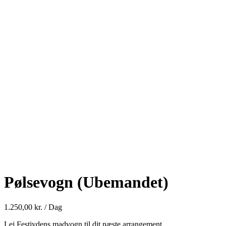
Pølsevogn (Ubemandet)
1.250,00
kr.
/ Dag
Lej Festjydens madvogn til dit næste arrangement.