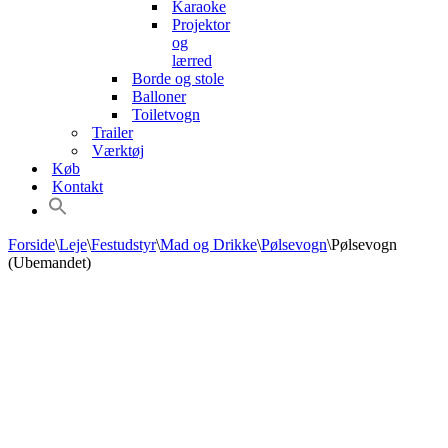
Karaoke
Projektor
og
lærred
Borde og stole
Balloner
Toiletvogn
Trailer
Værktøj
Køb
Kontakt
Forside
\
Leje
\
Festudstyr
\
Mad og Drikke
\
Pølsevogn
\
Pølsevogn
(Ubemandet)