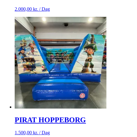
2.000,00
kr.
/ Dag
PIRAT HOPPEBORG
1.500,00
kr.
/ Dag