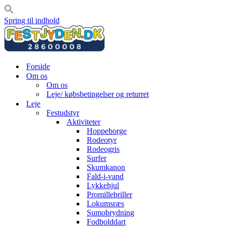
Spring til indhold
Forside
Om os
Om os
Leje/ købsbetingelser og returret
Leje
Festudstyr
Aktiviteter
Hoppeborge
Rodeotyr
Rodeogris
Surfer
Skumkanon
Fald-i-vand
Lykkehjul
Promillebriller
Lokumsræs
Sumobrydning
Fodbolddart