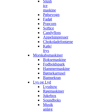
Slush
ice
maskine
Pølsevogn
Fadøl
Popcorn
Softice
Candyfloss
Appelsinpresser
Chokoladefontæne
Køle/
frys
Morskabsmaskiner
Boksemaskine
Fodboldspark
Hammermaskine
Børnekarrusel
Bamsekran
Lys og Lyd
Lysshow
Røgmaskiner
Jukebox
Soundboks
Musik
anlæg