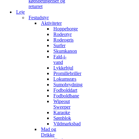
købsbetingelser og
returret
Leje
Festudstyr
Aktiviteter
Hoppeborge
Rodeotyr
Rodeogris
Surfer
Skumkanon
Fald-i-
vand
Lykkehjul
Promillebriller
Lokumsræs
Sumobrydning
Fodbolddart
Fodboldbane
Wipeout
Sweeper
Karaoke
Sømblok
Vildmarksbad
Mad og
Drikke