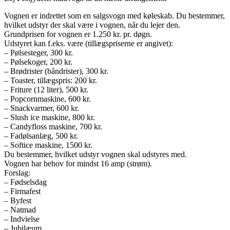
Vognen er indrettet som en salgsvogn med køleskab. Du bestemmer,
hvilket udstyr der skal være i vognen, når du lejer den.
Grundprisen for vognen er 1.250 kr. pr. døgn.
Udstyret kan f.eks. være (tillægspriserne er angivet):
– Pølsesteger, 300 kr.
– Pølsekoger, 200 kr.
– Brødrister (båndrister), 300 kr.
– Toaster, tillægspris: 200 kr.
– Friture (12 liter), 500 kr.
– Popcornmaskine, 600 kr.
– Snackvarmer, 600 kr.
– Slush ice maskine, 800 kr.
– Candyfloss maskine, 700 kr.
– Fadølsanlæg, 500 kr.
– Softice maskine, 1500 kr.
Du bestemmer, hvilket udstyr vognen skal udstyres med.
Vognen har behov for mindst 16 amp (strøm).
Forslag:
– Fødselsdag
– Firmafest
– Byfest
– Natmad
– Indvielse
– Jubilæum