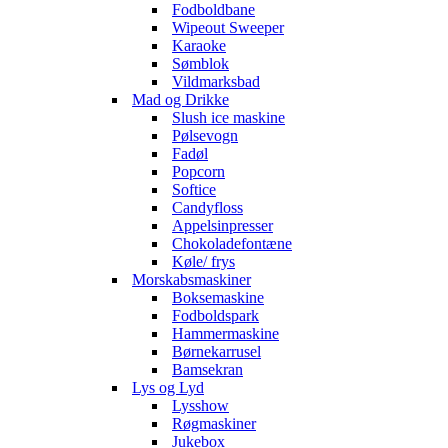
Fodboldbane
Wipeout Sweeper
Karaoke
Sømblok
Vildmarksbad
Mad og Drikke
Slush ice maskine
Pølsevogn
Fadøl
Popcorn
Softice
Candyfloss
Appelsinpresser
Chokoladefontæne
Køle/ frys
Morskabsmaskiner
Boksemaskine
Fodboldspark
Hammermaskine
Børnekarrusel
Bamsekran
Lys og Lyd
Lysshow
Røgmaskiner
Jukebox