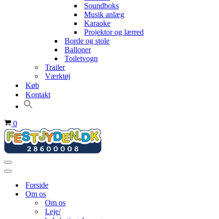
Soundboks
Musik anlæg
Karaoke
Projektor og lærred
Borde og stole
Balloner
Toiletvogn
Trailer
Værktøj
Køb
Kontakt
Indkøbskurv
0
Navigation
menu
Navigation
menu
Forside
Om os
Om os
Leje/