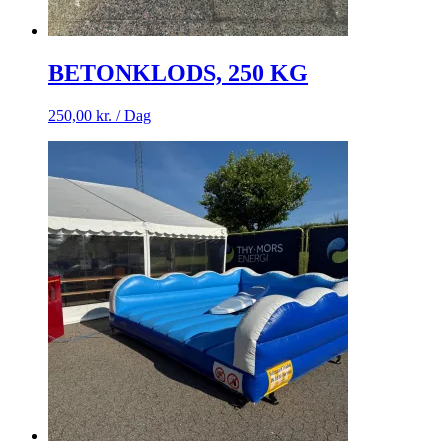
BETONKLODS, 250 KG
250,00
kr.
/ Dag