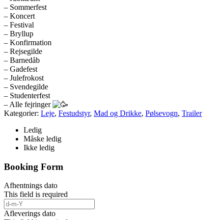
– Sommerfest
– Koncert
– Festival
– Bryllup
– Konfirmation
– Rejsegilde
– Barnedåb
– Gadefest
– Julefrokost
– Svendegilde
– Studenterfest
– Alle fejringer
Kategorier:
Leje
,
Festudstyr
,
Mad og Drikke
,
Pølsevogn
,
Trailer
Ledig
Måske ledig
Ikke ledig
Booking Form
Afhentnings dato
This field is required
Afleverings dato