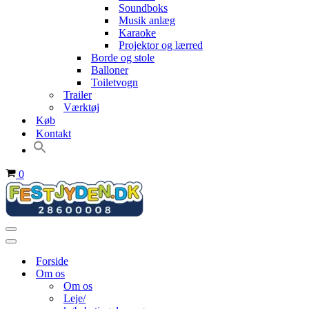
Soundboks
Musik anlæg
Karaoke
Projektor og lærred
Borde og stole
Balloner
Toiletvogn
Trailer
Værktøj
Køb
Kontakt
Indkøbskurv
0
Navigation
menu
Navigation
menu
Forside
Om os
Om os
Leje/