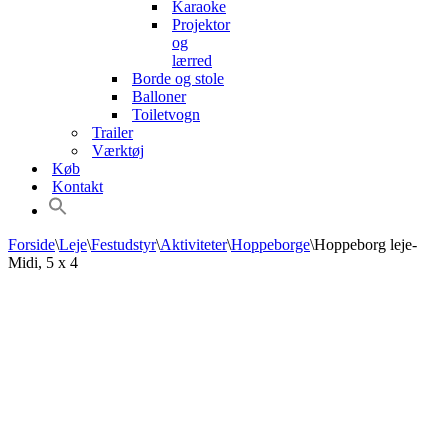
Karaoke
Projektor
og
lærred
Borde og stole
Balloner
Toiletvogn
Trailer
Værktøj
Køb
Kontakt
Forside
\
Leje
\
Festudstyr
\
Aktiviteter
\
Hoppeborge
\
Hoppeborg leje-
Midi, 5 x 4