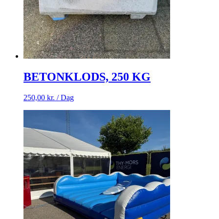
BETONKLODS, 250 KG
250,00
kr.
/ Dag