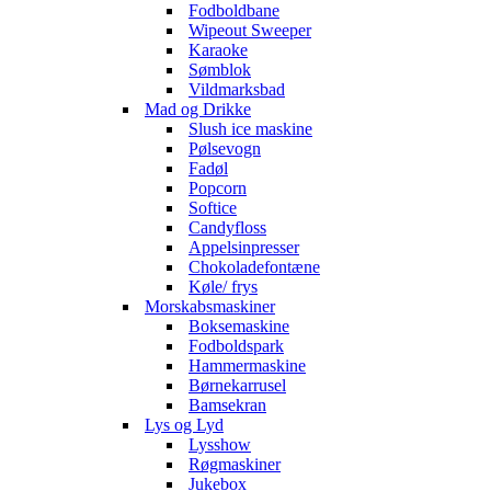
Fodboldbane
Wipeout Sweeper
Karaoke
Sømblok
Vildmarksbad
Mad og Drikke
Slush ice maskine
Pølsevogn
Fadøl
Popcorn
Softice
Candyfloss
Appelsinpresser
Chokoladefontæne
Køle/ frys
Morskabsmaskiner
Boksemaskine
Fodboldspark
Hammermaskine
Børnekarrusel
Bamsekran
Lys og Lyd
Lysshow
Røgmaskiner
Jukebox