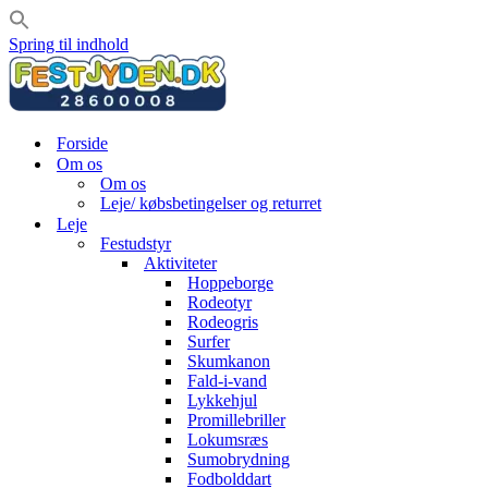
Spring til indhold
Forside
Om os
Om os
Leje/ købsbetingelser og returret
Leje
Festudstyr
Aktiviteter
Hoppeborge
Rodeotyr
Rodeogris
Surfer
Skumkanon
Fald-i-vand
Lykkehjul
Promillebriller
Lokumsræs
Sumobrydning
Fodbolddart