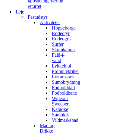
købsbetingelser og
returret
Leje
Festudstyr
Aktiviteter
Hoppeborge
Rodeotyr
Rodeogris
Surfer
Skumkanon
Fald-i-
vand
Lykkehjul
Promillebriller
Lokumsræs
Sumobrydning
Fodbolddart
Fodboldbane
Wipeout
Sweeper
Karaoke
Sømblok
Vildmarksbad
Mad og
Drikke