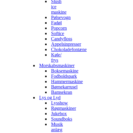
Slush
ice
maskine
Pølsevogn
Fadøl
Popcorn
Softice
Candyfloss
Appelsinpresser
Chokoladefontæne
Køle/
frys
Morskabsmaskiner
Boksemaskine
Fodboldspark
Hammermaskine
Børnekarrusel
Bamsekran
Lys og Lyd
Lysshow
Røgmaskiner
Jukebox
Soundboks
Musik
anlæg