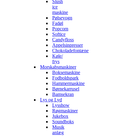
Slush
ice
maskine
Pølsevogn
Fadøl
Popcorn
Softice
Candyfloss
Appelsinpresser
Chokoladefontæne
Køle/
frys
Morskabsmaskiner
Boksemaskine
Fodboldspark
Hammermaskine
Børnekarrusel
Bamsekran
Lys og Lyd
Lysshow
Røgmaskiner
Jukebox
Soundboks
Musik
anlæg