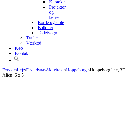
Karaoke
Projektor
og
lærred
Borde og stole
Balloner
Toiletvogn
Trailer
Værktøj
Køb
Kontakt
Forside
\
Leje
\
Festudstyr
\
Aktiviteter
\
Hoppeborge
\
Hoppeborg leje, 3D
Alien, 6 x 5