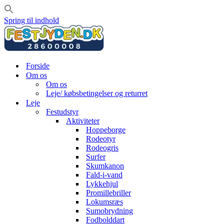
Spring til indhold
Forside
Om os
Om os
Leje/ købsbetingelser og returret
Leje
Festudstyr
Aktiviteter
Hoppeborge
Rodeotyr
Rodeogris
Surfer
Skumkanon
Fald-i-vand
Lykkehjul
Promillebriller
Lokumsræs
Sumobrydning
Fodbolddart