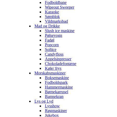
Fodboldbane
Wipeout Sweeper
Karaoke
Sømblok
Vildmarksbad
Mad og Drikke
Slush ice maskine
Pølsevogn
Fadøl
Popcorn
Softice
Candyfloss
Appelsinpresser
Chokoladefontæne
Køle/ frys
Morskabsmaskiner
Boksemaskine
Fodboldspark
Hammermaskine
Børnekarrusel
Bamsekran
Lys og Lyd
Lysshow
Røgmaskiner
Jukebox