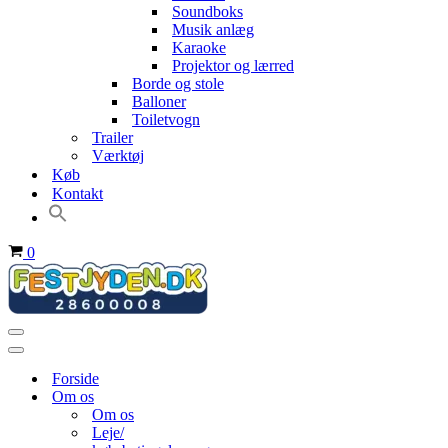
Soundboks
Musik anlæg
Karaoke
Projektor og lærred
Borde og stole
Balloner
Toiletvogn
Trailer
Værktøj
Køb
Kontakt
Indkøbskurv
0
Navigation
menu
Navigation
menu
Forside
Om os
Om os
Leje/