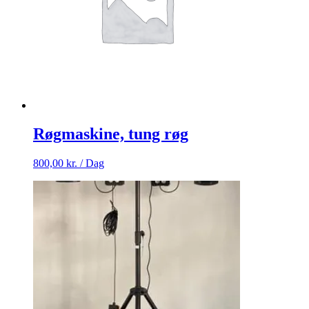
Røgmaskine, tung røg
800,00
kr.
/ Dag