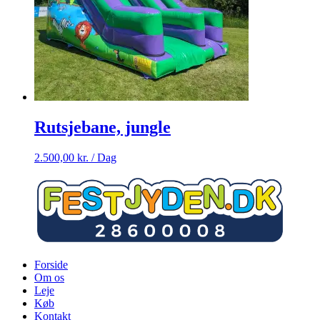
Rutsjebane, jungle
2.500,00
kr.
/ Dag
Forside
Om os
Leje
Køb
Kontakt