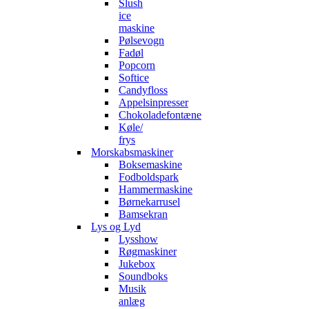
Slush
ice
maskine
Pølsevogn
Fadøl
Popcorn
Softice
Candyfloss
Appelsinpresser
Chokoladefontæne
Køle/
frys
Morskabsmaskiner
Boksemaskine
Fodboldspark
Hammermaskine
Børnekarrusel
Bamsekran
Lys og Lyd
Lysshow
Røgmaskiner
Jukebox
Soundboks
Musik
anlæg