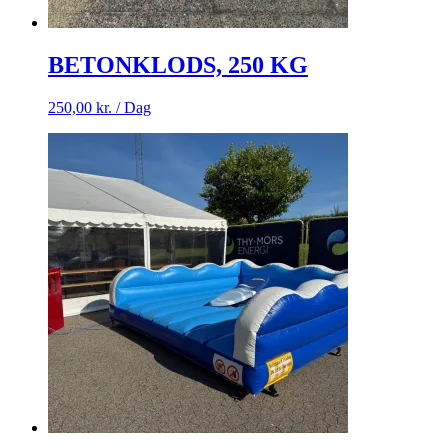
BETONKLODS, 250 KG
250,00
kr.
/ Dag