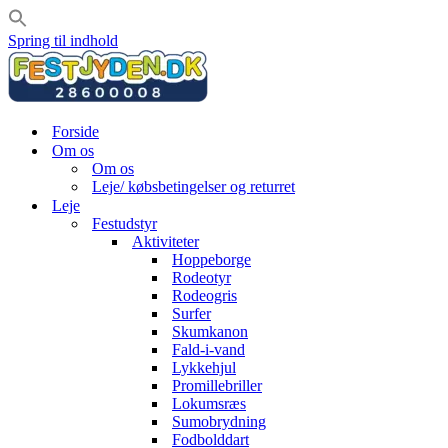
Spring til indhold
Forside
Om os
Om os
Leje/ købsbetingelser og returret
Leje
Festudstyr
Aktiviteter
Hoppeborge
Rodeotyr
Rodeogris
Surfer
Skumkanon
Fald-i-vand
Lykkehjul
Promillebriller
Lokumsræs
Sumobrydning
Fodbolddart