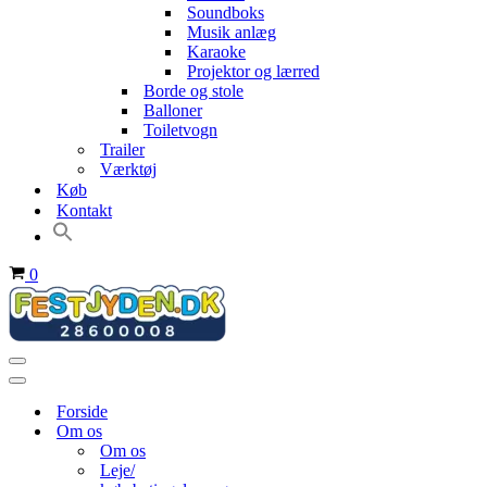
Soundboks
Musik anlæg
Karaoke
Projektor og lærred
Borde og stole
Balloner
Toiletvogn
Trailer
Værktøj
Køb
Kontakt
Indkøbskurv
0
Navigation
menu
Navigation
menu
Forside
Om os
Om os
Leje/