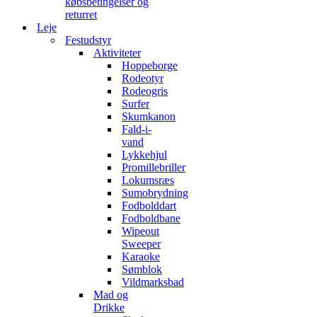
købsbetingelser og
returret
Leje
Festudstyr
Aktiviteter
Hoppeborge
Rodeotyr
Rodeogris
Surfer
Skumkanon
Fald-i-
vand
Lykkehjul
Promillebriller
Lokumsræs
Sumobrydning
Fodbolddart
Fodboldbane
Wipeout
Sweeper
Karaoke
Sømblok
Vildmarksbad
Mad og
Drikke