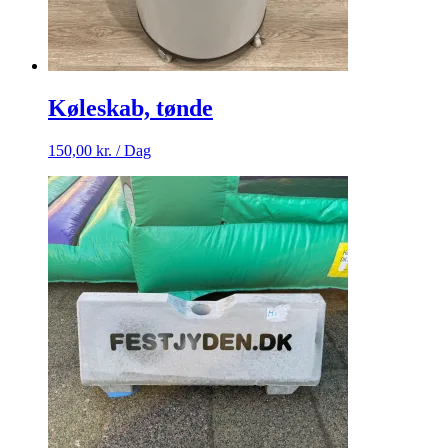
Køleskab, tønde
150,00
kr.
/ Dag