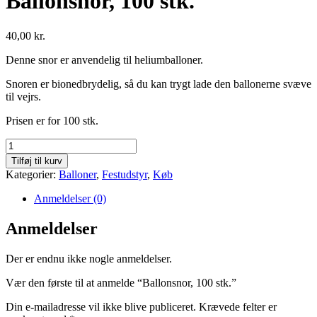
Ballonsnor, 100 stk.
40,00
kr.
Denne snor er anvendelig til heliumballoner.
Snoren er bionedbrydelig, så du kan trygt lade den ballonerne svæve
til vejrs.
Prisen er for 100 stk.
Ballonsnor,
100
Tilføj til kurv
stk.
Kategorier:
Balloner
,
Festudstyr
,
Køb
antal
Anmeldelser (0)
Anmeldelser
Der er endnu ikke nogle anmeldelser.
Vær den første til at anmelde “Ballonsnor, 100 stk.”
Din e-mailadresse vil ikke blive publiceret.
Krævede felter er